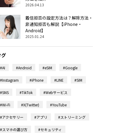
2026.04.13
着信拒否の設定方法は？解除方法・
非通知拒否も解説【iPhone・
Android】
2025.01.24
タグ
#AI
#Android
#eSIM
#Google
#Instagram
#iPhone
#LINE
#SIM
#SNS
#TikTok
#Webサービス
#Wi-Fi
#X(Twitter)
#YouTube
#アクセサリー
#アプリ
#ストリーミング
#スマホの選び方
#セキュリティ