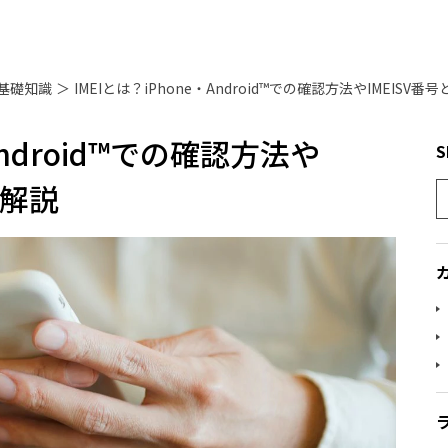
基礎知識
＞
IMEIとは？iPhone・Android™での確認方法やIMEISV
Android™での確認方法や
S
を解説