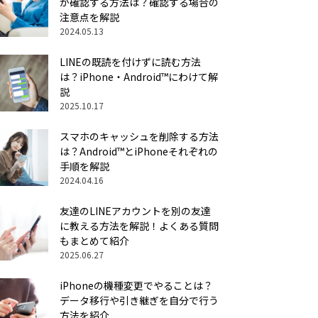
か確認する方法は？確認する場合の
注意点を解説
2024.05.13
LINEの既読を付けずに読む方法
は？iPhone・Android™にわけて解
説
2025.10.17
スマホのキャッシュを削除する方法
は？Android™とiPhoneそれぞれの
手順を解説
2024.04.16
友達のLINEアカウントを別の友達
に教える方法を解説！よくある質問
もまとめて紹介
2025.06.27
iPhoneの機種変更でやることは？
データ移行や引き継ぎを自分で行う
方法を紹介