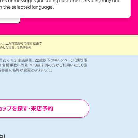
res or messages (including customer services) may not
in the selected language.
外番号あり ※3 家族割引、22歳以下のキャンペーン（期間限
4 各種手数料等別 ※18歳未満の方がご利用いただく場
強青春割に名称が変更となりました。
ョップを探す・来店予約
！