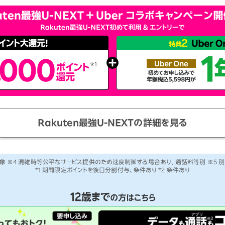
Rakuten最強U-NEXTの
詳細を見る
象 ※4 混雑時等公平なサービス提供のため速度制御する場合あり。通話料等別 ※5 
*1 期間限定ポイントを後日分割付与、条件あり *2 条件あり