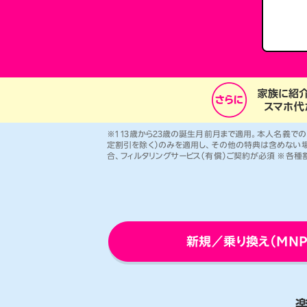
オプ
22歳までずーっとおトク
最強シニアプログラム
65歳以上から
ずーっと安心&おトク
※1 13歳から23歳の誕生月前月まで適用。本人名義でのご契
定割引を除く）のみを適用し、その他の特典は含めない場合
合、フィルタリングサービス（有償）ご契約が必須 ※各種割
新規／乗り換え（MN