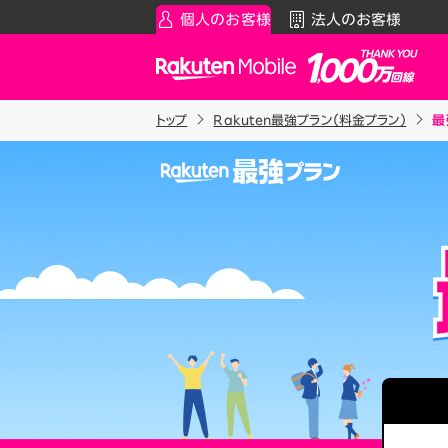
個人のお客様
法人のお客様
Rakuten Mobile
トップ
Rakuten最強プラン（料金プラン）
最
スマートフォン
お知らせ・その
スマ
通
Rakuten最強プラン
お知らせ
料金シ
データタイプ
スーパーホー
製品
ご利用中の方
Rakuten最強U-NEXT
iPhon
Apple
割引プログラム
Andro
最強家族割
Wi-F
家族でトクしたい方に
アクセ
最強こども割
Raku
12歳までとーってもおトク
最強青春割