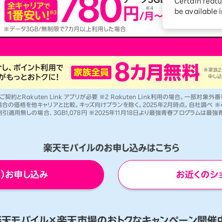
ションサービス
Certain featu
be available 
約とRakuten Link アプリが必要 ※2 Rakuten Link利用の場合。一部対象
の価格を他キャリアと比較。キッズ向けプランを除く。2025年2月時点。自社調べ ※
引適用無しの場合、3GB1,078円 ※2025年11月18日より最強青春プログラムは最
P）お申し込み
お近くのシ
楽天モバイル×楽天市場の
おトクなキャンペーン開催中