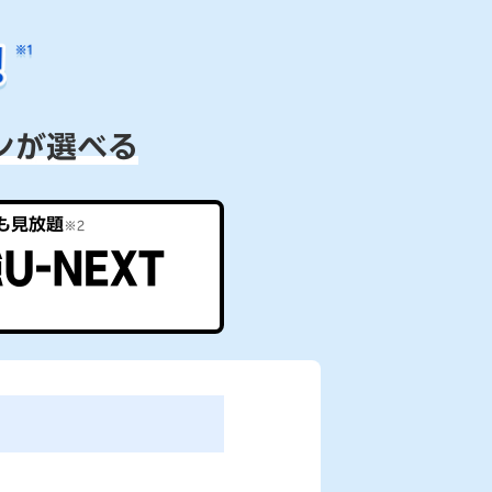
も見放題
※2