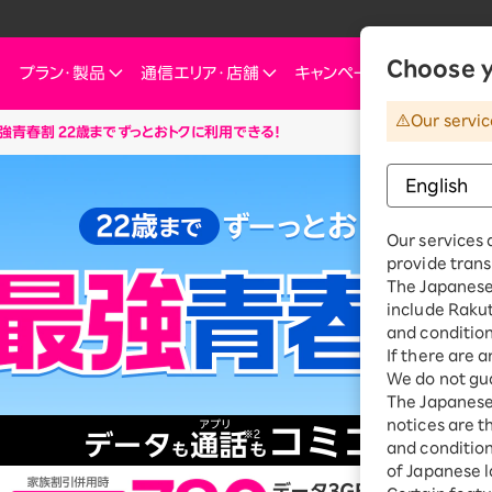
Choose y
プラン・
製品
通信エリア・
店舗
キャンペーン
お知らせ・
Our servic
強青春割 22歳までずっとおトクに利用できる！
他
ートフォン
信エリア
ご検討中の方へ
ご来店のお客様へ
インターネット・電気
インターネット・電
お客様
ミュレーション
お申し込みキャンペーン
スマートフォン
SIM
お申し込みガイド
ショップ（店舗）
Rakuten Turbo
Rakuten Tu
楽
これからお申し込み・製品購入をする方
ダイ／組み合わせプランを
eSIM
料金プラン
Our services 
Rakuten Turbo
なぜ今楽天モバイルなのか
楽天ひかり
Ra
provide trans
デュアルSIM
ご利用特典・キャンペーン
e
The Japanese 
楽天ひかり
楽天モバイルをご利用中の方向けおトク情報
ご利用製品の対応確認
お客様の声
楽天でんき
楽
include Raku
 Watch
料金プラン
and condition
id
スマホ活用術を学ぶ
楽
If there are 
楽天でんき
We do not gua
iルーター
The Japanese 
料金プラン
サリ
notices are t
ten 認定中古
and conditions
おうちのネット
of Japanese l
Turboとひかり、