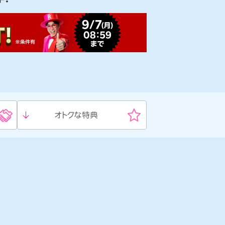
オトクな
特典