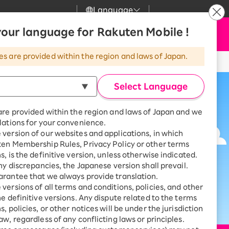
Language
our language for Rakuten Mobile !
サポート
お申し込み
検索
my 楽天モバイル
es are provided within the region and laws of Japan.
気
サポート
スマホとセットでおトク
Select Language
rbo
天モバイル
最強おうちプログラム
スマホ＋Rakuten Turbo
are provided within the region and laws of Japan and we
kuten Turbo
Rakuten Turbo 初めて申し込
lations for your convenience.
みで毎月1,000ポイント還元
version of our websites and applications, in which
天ひかり
スマホ＋楽天ひかり
ten Membership Rules, Privacy Policy or other terms
楽天ひかり初めて申し込みで毎
s, is the definitive version, unless otherwise indicated.
月1,000ポイント還元
天でんき
any discrepancies, the Japanese version shall prevail.
rantee that we always provide translation.
versions of all terms and conditions, policies, and other
he definitive versions. Any dispute related to the terms
, policies, or other notices will be under the jurisdiction
診断
aw, regardless of any conflicting laws or principles.
どっちがいい？