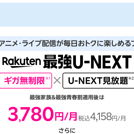
アニメ・ライブ配信が
毎日おトクに楽しめる
×
ギガ無制限
※1
U-NEXT見放題
※2
最強家族＆最強青春割適用後は
3
780
円/月
4,158
,
税込
円/月
さらに