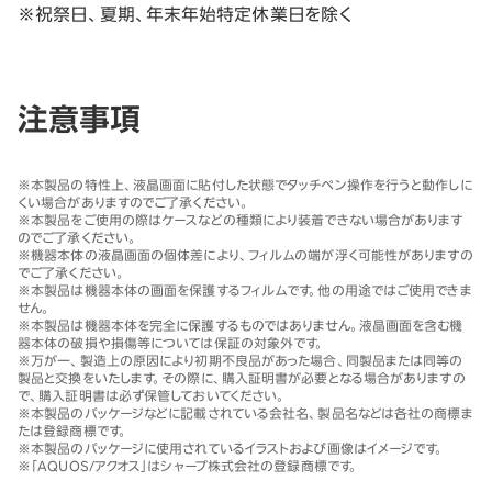
※祝祭日、夏期、年末年始特定休業日を除く
注意事項
※
本製品の特性上、液晶画面に貼付した状態でタッチペン操作を行うと動作しに
くい場合がありますのでご了承ください。
※
本製品をご使用の際はケースなどの種類により装着できない場合があります
のでご了承ください。
※
機器本体の液晶画面の個体差により、フィルムの端が浮く可能性がありますの
でご了承ください。
※
本製品は機器本体の画面を保護するフィルムです。他の用途ではご使用できま
せん。
※
本製品は機器本体を完全に保護するものではありません。液晶画面を含む機
器本体の破損や損傷等については保証の対象外です。
※
万が一、製造上の原因により初期不良品があった場合、同製品または同等の
製品と交換をいたします。その際に、購入証明書が必要となる場合がありますの
で、購入証明書は必ず保管しておいてください。
※
本製品のパッケージなどに記載されている会社名、製品名などは各社の商標ま
たは登録商標です。
※
本製品のパッケージに使用されているイラストおよび画像はイメージです。
※
「AQUOS/アクオス」はシャープ株式会社の登録商標です。