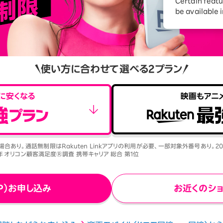
ションサービス
Certain featu
be available 
使い方に合わせて選べる2プラン
合あり。通話無制限はRakuten Linkアプリの利用が必要、一部対象外番号あり。2
5年 オリコン顧客満足度Ⓡ調査 携帯キャリア 総合 第1位
P）お申し込み
お近くのシ