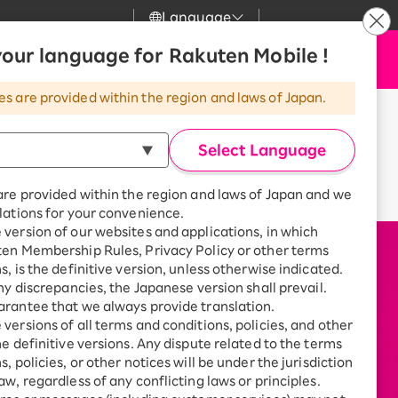
Language
our language for Rakuten Mobile !
サポート
お申し込み
検索
my 楽天モバイル
es are provided within the region and laws of Japan.
気
サポート
スマホとセットでおトク
Select Language
rbo
天モバイル
最強おうちプログラム
ログイン
/
会員登録
スマホ＋Rakuten Turbo
are provided within the region and laws of Japan and we
kuten Turbo
Rakuten Turbo 初めて申し込
lations for your convenience.
みで毎月1,000ポイント還元
version of our websites and applications, in which
天ひかり
スマホ＋楽天ひかり
ten Membership Rules, Privacy Policy or other terms
楽天ひかり初めて申し込みで毎
s, is the definitive version, unless otherwise indicated.
月1,000ポイント還元
天でんき
any discrepancies, the Japanese version shall prevail.
rantee that we always provide translation.
versions of all terms and conditions, policies, and other
he definitive versions. Any dispute related to the terms
, policies, or other notices will be under the jurisdiction
診断
aw, regardless of any conflicting laws or principles.
どっちがいい？