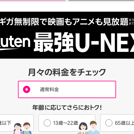
ギガ無制限で映画もアニメも見放題
※1
※1
月々の料金をチェック
通常料金
年齢に応じてさらにおトク！
歳以下
13歳～22歳
65歳以