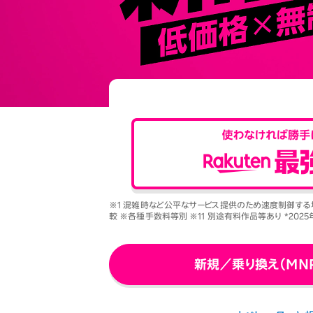
オプ
22歳までずーっとおトク
最強シニアプログラム
65歳以上から
ずーっと安心&おトク
※1 混雑時など公平なサービス提供のため速度制御する場
較 ※各種手数料等別 ※11 別途有料作品等あり *202
新規／乗り換え（MN