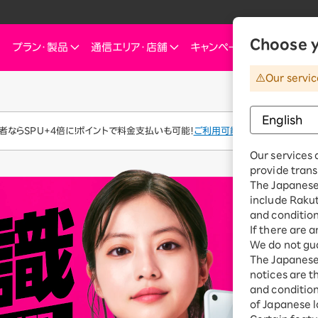
Choose y
プラン・
製品
通信エリア・
店舗
キャンペーン
お知らせ・
Our servic
他
ートフォン
信エリア
ご検討中の方へ
ご来店のお客様へ
インターネット・電気
インターネット・電
お客様
ミュレーション
お申し込みキャンペーン
スマートフォン
SIM
お申し込みガイド
ショップ（店舗）
Rakuten Turbo
Rakuten Tu
楽
ならSPU+4倍に！ポイントで料金支払いも可能！
ご利用可能なポイントを確認
これからお申し込み・製品購入をする方
ダイ／組み合わせプランを
eSIM
料金プラン
Our services 
Rakuten Turbo
なぜ今楽天モバイルなのか
楽天ひかり
Ra
provide trans
デュアルSIM
ご利用特典・キャンペーン
e
The Japanese 
楽天ひかり
楽天モバイルをご利用中の方向けおトク情報
ご利用製品の対応確認
お客様の声
楽天でんき
楽
include Raku
 Watch
料金プラン
and condition
id
スマホ活用術を学ぶ
楽
If there are 
楽天でんき
We do not gua
iルーター
The Japanese 
料金プラン
サリ
notices are t
ten 認定中古
and conditions
おうちのネット
of Japanese l
Turboとひかり、