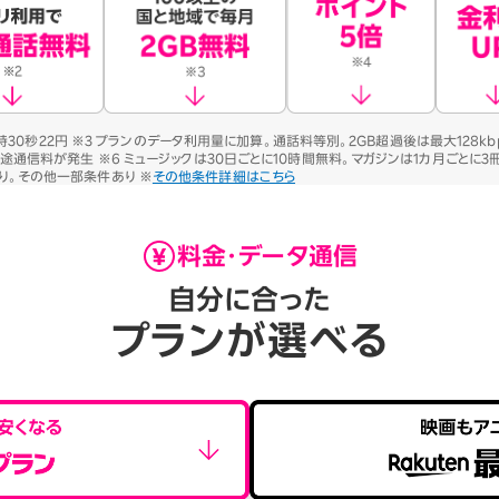
用時30秒22円 ※3 プランのデータ利用量に加算。通話料等別。2GB超過後は最大128kb
別途通信料が発生 ※6 ミュージックは30日ごとに10時間無料。マガジンは1カ月ごとに
り。その他一部条件あり ※
その他条件詳細はこちら
料金・データ通信
自分に合った
プランが選べる