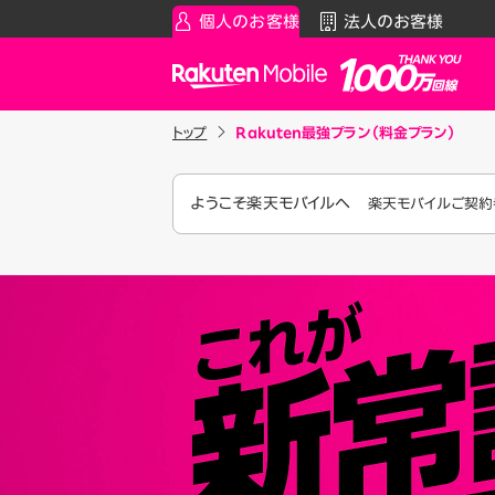
個人のお客様
法人のお客様
Rakuten Mobile
トップ
Rakuten最強プラン（料金プラン）
スマートフォン
お知らせ・その
スマ
通
Rakuten最強プラン
お知らせ
料金シ
ようこそ楽天モバイルへ
楽天モバイルご契約者
データタイプ
スーパーホー
製品
ご利用中の方
Rakuten最強U-NEXT
iPhon
Apple
割引プログラム
Andro
最強家族割
Wi-F
家族でトクしたい方に
アクセ
最強こども割
Raku
12歳までとーってもおトク
最強青春割