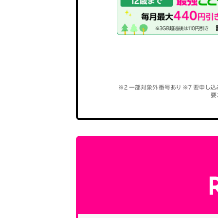
※2 一部対象外番号あり ※7 要申し込
要