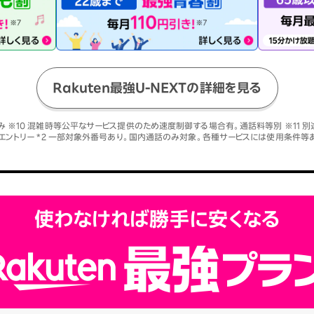
Rakuten最強U-NEXTの詳細を見る
み ※10 混雑時等公平なサービス提供のため速度制御する場合有。通話料等別 ※11 別
エントリー *2 一部対象外番号あり。国内通話のみ対象。各種サービスには使用条件等
使わなければ勝手に安くなる