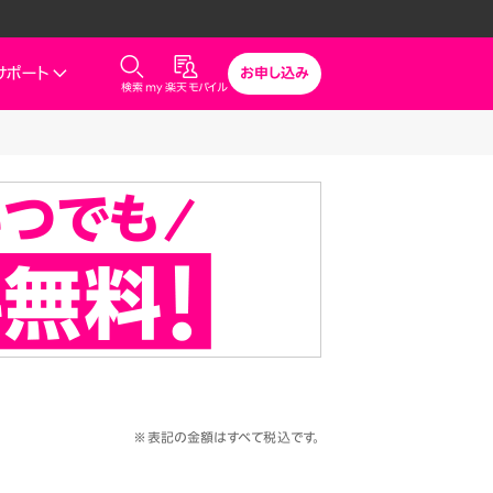
サポート
お申し込み
検索
my 楽天モバイル
気
サポート
スマホとセットでおトク
rbo
モバイル
最強おうちプログラム
スマホ＋Rakuten Turbo
uten Turbo
Rakuten Turbo 初めて申し込
みで毎月1,000ポイント還元
ひかり
スマホ＋楽天ひかり
楽天ひかり初めて申し込みで毎
月1,000ポイント還元
でんき
※表記の金額はすべて税込です。
診断
どっちがいい？