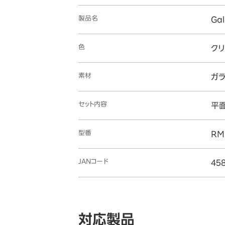
製品名
Ga
色
ク
素材
ガ
セット内容
平面
型番
RM
JANコード
45
対応製品