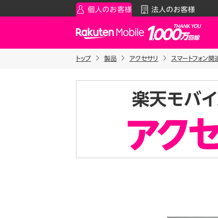
個人のお客様
法人のお客様
Rakuten Mobile
トップ
製品
アクセサリ
スマートフォン関
スマートフォン
お知らせ・その他
スマ
通
Rakuten最強プラン
お知らせ
料金シ
データタイプ
スーパーホーダイ／組み合わ
製品
ご利用中の方
Rakuten最強U-NEXT
iPhon
Apple
割引プログラム
Andro
最強家族割
Wi-F
家族でトクしたい方に
アクセ
最強こども割
Raku
12歳までとーってもおトク
最強青春割