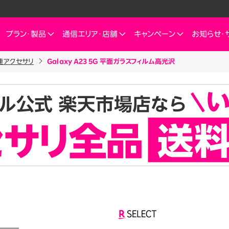
プラン・
製品
通信エリア・
店舗
キャンペーン
お知らせ・
連アクセサリ
Galaxy A23 5G 平面ガラスフィルム高光沢
ートフォン
信エリア
ご検討中の方へ
ご来店のお客様へ
インターネット・電気
インターネット・電
お客様
ミュレーション
お申し込みキャンペーン
スマートフォン
SIM
お申し込みガイド
ショップ（店舗）
Rakuten Turbo
Rakuten Tu
楽天
これからお申し込み・製品購入をする方
せプランを
eSIM
料金プラン
Rakuten Turbo
なぜ今楽天モバイルなのか
楽天ひかり
Rak
デュアルSIM
ご利用特典・キャンペーン
e
楽天ひかり
楽天モバイルをご利用中の方向けおトク情報
ご利用製品の対応確認
お客様の声
楽天でんき
楽天
 Watch
料金プラン
id
スマホ活用術を学ぶ
楽天
楽天でんき
iルーター
料金プラン
サリ
ten 認定中古
おうちのネット
Turboとひかり、