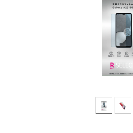
オプ
22歳までずーっとおトク
最強シニアプログラム
65歳以上から
ずーっと安心&おトク