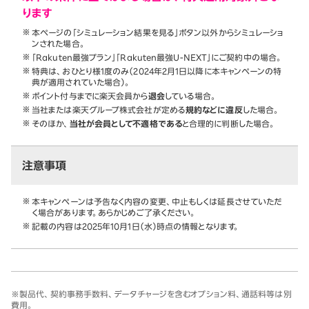
ります
本ページの「シミュレーション結果を見る」ボタン以外からシミュレーショ
ンされた場合。
「Rakuten最強プラン」「Rakuten最強U-NEXT」にご契約中の場合。
特典は、おひとり様1度のみ（2024年2月1日以降に本キャンペーンの特
典が適用されていた場合）。
ポイント付与までに楽天会員から
退会
している場合。
当社または楽天グループ株式会社が定める
規約などに違反
した場合。
そのほか、
当社が会員として不適格である
と合理的に判断した場合。
注意事項
本キャンペーンは予告なく内容の変更、中止もしくは延長させていただ
く場合があります。あらかじめご了承ください。
記載の内容は2025年10月1日（水）時点の情報となります。
※製品代、契約事務手数料、データチャージを含むオプション料、通話料等は別
費用。