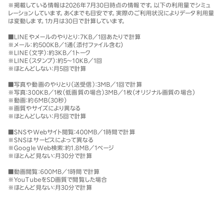
※掲載している情報は
2026年7月30日
時点の情報です。以下の利用量でシミュ
レーションしています。あくまでも目安です。実際のご利用状況によりデータ利用量
は変動します。1カ月は30日で計算しています。
■LINEやメールのやりとり：7KB／1回あたりで計算
※メール：約500KB／1通（添付ファイル含む）
※LINE（文字）：約3KB／1トーク
※LINE（スタンプ）：約5〜10KB／1回
※ほとんどしない：月5回で計算
■写真や動画のやりとり（送受信）：3MB／1回で計算
※写真：300KB／1枚（低画質の場合）3MB／1枚（オリジナル画質の場合）
※動画：約6MB（30秒）
※画質やサイズにより異なる
※ほとんどしない：月5回で計算
■SNSやWebサイト閲覧：400MB／1時間で計算
※SNSはサービスによって異なる
※Google Web検索：約1.8MB／1ページ
※ほとんど見ない：月30分で計算
■動画閲覧：600MB／1時間で計算
※YouTubeをSD画質で閲覧した場合
※ほとんど見ない：月30分で計算