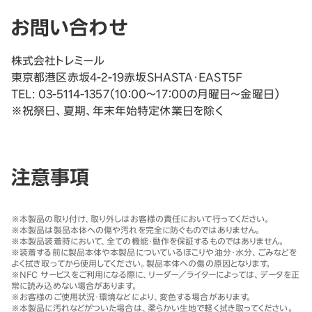
お問い合わせ
株式会社トレミール
東京都港区赤坂4-2-19赤坂SHASTA・EAST5F
TEL: 03-5114-1357（10：00～17：00の月曜日～金曜日）
※祝祭日、夏期、年末年始特定休業日を除く
注意事項
※
本製品の取り付け、取り外しはお客様の責任において行ってください。
※
本製品は製品本体への傷や汚れを完全に防ぐものではありません。
※
本製品装着時において、全ての機能・動作を保証するものではありません。
※
装着する前に製品本体や本製品についているほこりや油分・水分、ごみなどを
よく拭き取ってから使用してください。製品本体への傷の原因となります。
※
NFC サービスをご利用になる際に、リーダー／ライターによっては、データを正
常に読み込めない場合があります。
※
お客様のご使用状況・環境などにより、変色する場合があります。
※
本製品に汚れなどがついた場合は、柔らかい生地で軽く拭き取ってください。