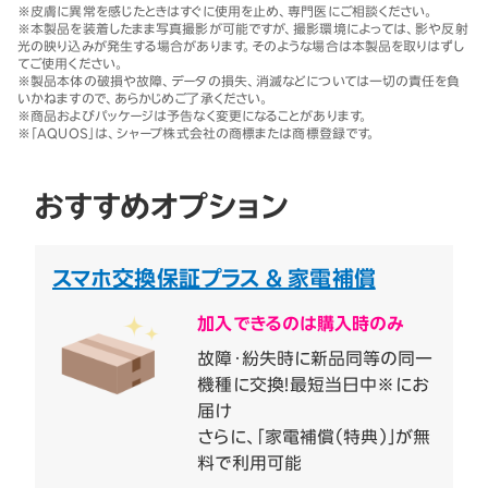
※
皮膚に異常を感じたときはすぐに使用を止め、専門医にご相談ください。
※
本製品を装着したまま写真撮影が可能ですが、撮影環境によっては、影や反射
光の映り込みが発生する場合があります。そのような場合は本製品を取りはずし
てご使用ください。
※
製品本体の破損や故障、データの損失、消滅などについては一切の責任を負
いかねますので、あらかじめご了承ください。
※
商品およびパッケージは予告なく変更になることがあります。
※
「AQUOS」は、シャープ株式会社の商標または商標登録です。
おすすめオプション
スマホ交換保証プラス & 家電補償
加入できるのは購入時のみ
故障・紛失時に新品同等の同一
機種に交換！最短当日中※にお
届け
さらに、「家電補償（特典）」が無
料で利用可能