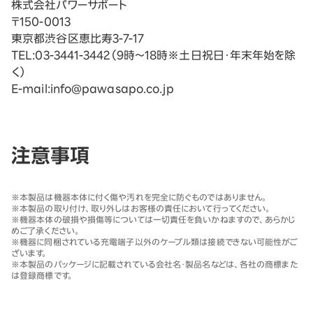
株式会社パワーサポート
〒150-0013
東京都渋谷区恵比寿3-7-17
TEL:03-3441-3442（9時〜18時※土日祝日・年末年始を除
く）
E-mail:info@pawasapo.co.jp
注意事項
※
本製品は機器本体に付く傷や汚れを完全に防ぐものではありません。
※
本製品の取り付け、取り外しはお客様の責任において行ってください。
※
機器本体の破損や損傷等については一切責任を負いかねますので、あらかじ
めご了承ください。
※
機器に同梱されている充電端子以外のケーブル類は接続できない可能性がご
ざいます。
※
本製品のパッケージに記載されている会社名・製品名などは、各社の商標また
は登録商標です。