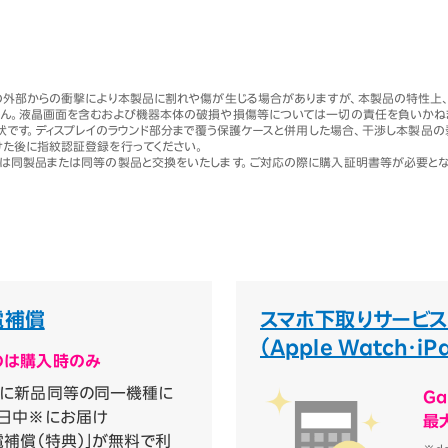
の外部からの衝撃により本製品に割れや傷が生じる場合がありますが、本製品の特性上、
ん。液晶画面を含むおよび機器本体の破損や損傷等については一切の責任を負いかね
状です。ディスプレイのラウンド部分まで覆う保護ケースと併用した場合、干渉し本製品の
た後に指紋認証登録を行ってください。
は同製品または同等の製品と交換をいたします。ご対応の際に購入証明書等が必要とな
電補償
スマホ下取りサービス
（Apple Watch・i
のは購入時のみ
時に新品同等の同一機種に
Ga
当日中※にお届け
最
電補償（特典）」が無料で利