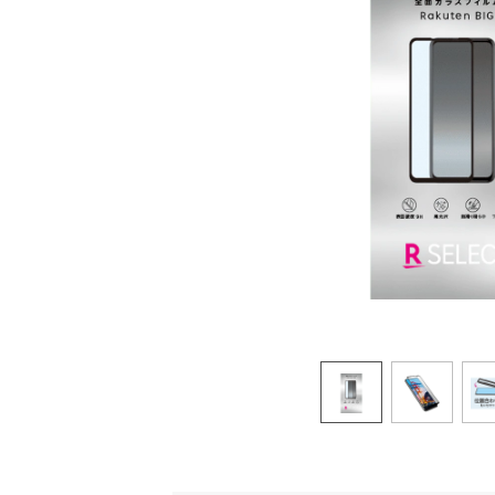
オプ
22歳までずーっとおトク
最強シニアプログラム
65歳以上から
ずーっと安心&おトク