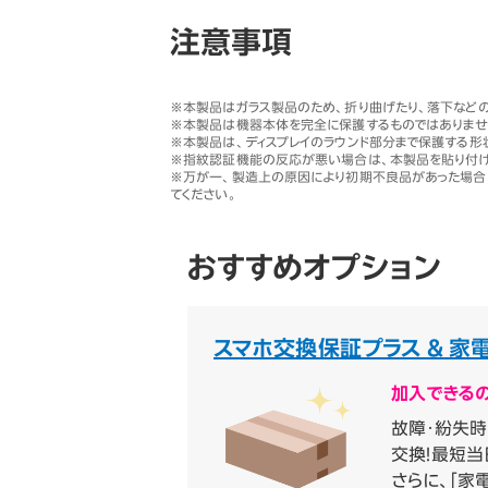
注意事項
※
本製品はガラス製品のため、折り曲げたり、落下など
※
本製品は機器本体を完全に保護するものではありませ
※
本製品は、ディスプレイのラウンド部分まで保護する形
※
指紋認証機能の反応が悪い場合は、本製品を貼り付け
※
万が一、製造上の原因により初期不良品があった場合
てください。
おすすめオプション
スマホ交換保証プラス & 家
加入できる
故障・紛失
交換！最短
さらに、「家