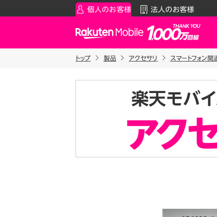
個人のお客様
法人のお客様
Rakuten Mobile
トップ
製品
アクセサリ
スマートフォン関
スマートフォン
お知らせ・その他
スマ
通
Rakuten最強プラン
お知らせ
料金シ
データタイプ
スーパーホーダイ／組み合わ
製品
ご利用中の方
Rakuten最強U-NEXT
iPhon
Apple
割引プログラム
Andro
最強家族割
Wi-F
家族でトクしたい方に
アクセ
最強こども割
Raku
12歳までとーってもおトク
最強青春割