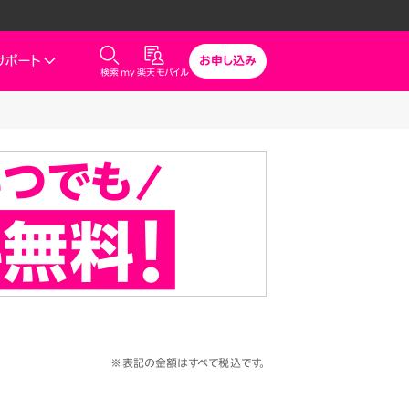
サポート
お申し込み
検索
my 楽天モバイル
気
サポート
スマホとセットでおトク
rbo
モバイル
最強おうちプログラム
スマホ＋Rakuten Turbo
uten Turbo
Rakuten Turbo 初めて申し込
みで毎月1,000ポイント還元
ひかり
スマホ＋楽天ひかり
楽天ひかり初めて申し込みで毎
月1,000ポイント還元
でんき
※表記の金額はすべて税込です。
診断
どっちがいい？