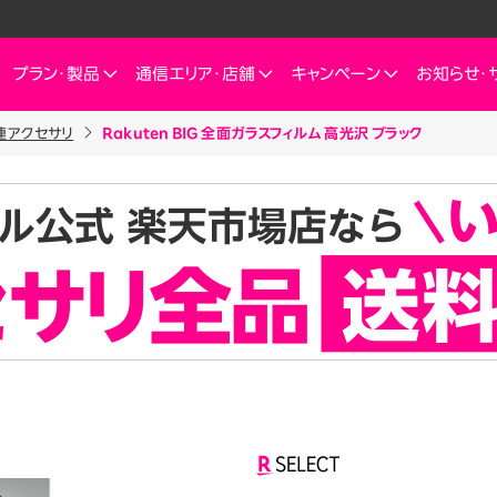
プラン・
製品
通信エリア・
店舗
キャンペーン
お知らせ・
連アクセサリ
Rakuten BIG 全面ガラスフィルム 高光沢 ブラック
ートフォン
信エリア
ご検討中の方へ
ご来店のお客様へ
インターネット・電気
インターネット・電
お客様
ミュレーション
お申し込みキャンペーン
スマートフォン
SIM
お申し込みガイド
ショップ（店舗）
Rakuten Turbo
Rakuten Tu
楽天
これからお申し込み・製品購入をする方
せプランを
eSIM
料金プラン
Rakuten Turbo
なぜ今楽天モバイルなのか
楽天ひかり
Rak
デュアルSIM
ご利用特典・キャンペーン
e
楽天ひかり
楽天モバイルをご利用中の方向けおトク情報
ご利用製品の対応確認
お客様の声
楽天でんき
楽天
 Watch
料金プラン
id
スマホ活用術を学ぶ
楽天
楽天でんき
iルーター
料金プラン
サリ
ten 認定中古
おうちのネット
Turboとひかり、