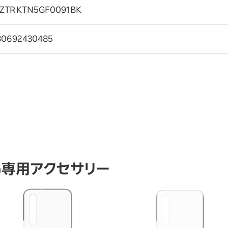
ZTRKTN5GF0091BK
80692430485
IG専用アクセサリー