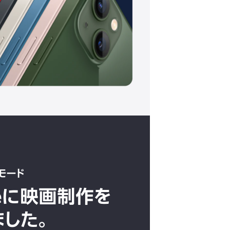
モード
neに映画制作を
ました。