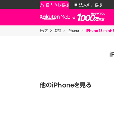
個人のお客様
法人のお客様
Rakuten Mobile
トップ
製品
iPhone
iPhone 13 mi
スマートフォン
お知らせ・その他
スマ
通
Rakuten最強プラン
お知らせ
料金シ
i
データタイプ
スーパーホーダイ／組み合わ
製品
ご利用中の方
Rakuten最強U-NEXT
iPhon
Apple
割引プログラム
Andro
他のiPhoneを見る
最強家族割
Wi-F
家族でトクしたい方に
アクセ
最強こども割
Raku
12歳までとーってもおトク
最強青春割