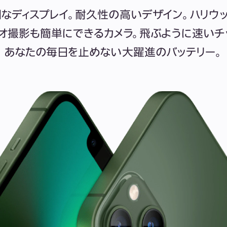
なディスプレイ。耐久性の高い
デザイン。ハリウ
オ撮影も
簡単にできるカメラ。飛ぶように
速いチ
あなたの毎日を止めない
大躍進のバッテリー。