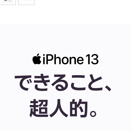
できること、
超人的。