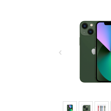
オプ
22歳までずーっとおトク
最強シニアプログラム
65歳以上から
ずーっと安心&おトク