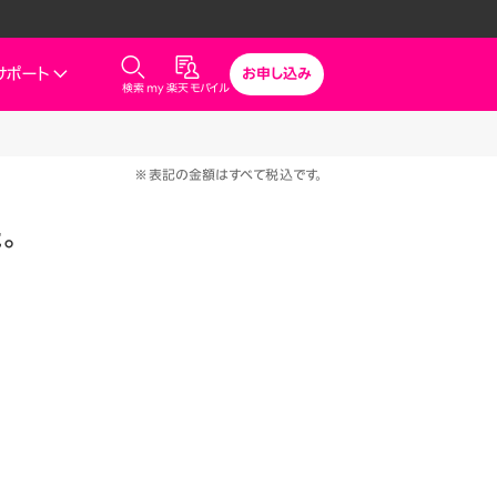
サポート
お申し込み
検索
my 楽天モバイル
気
サポート
スマホとセットでおトク
※表記の金額はすべて税込です。
rbo
モバイル
最強おうちプログラム
た。
スマホ＋Rakuten Turbo
uten Turbo
Rakuten Turbo 初めて申し込
みで毎月1,000ポイント還元
ひかり
スマホ＋楽天ひかり
楽天ひかり初めて申し込みで毎
月1,000ポイント還元
でんき
診断
どっちがいい？