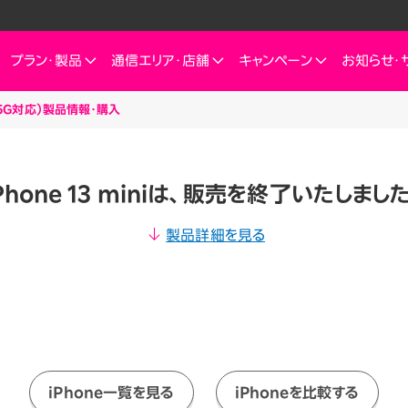
プラン・
製品
通信エリア・
店舗
キャンペーン
お知らせ・
ni（5G対応）製品情報・購入
ートフォン
信エリア
ご検討中の方へ
ご来店のお客様へ
インターネット・電気
インターネット・電
お客様
ミュレーション
お申し込みキャンペーン
スマートフォン
SIM
お申し込みガイド
ショップ（店舗）
Rakuten Turbo
Rakuten Tu
楽天
これからお申し込み・製品購入をする方
Phone 13 miniは、販売を終了いたしまし
せプランを
eSIM
料金プラン
Rakuten Turbo
なぜ今楽天モバイルなのか
楽天ひかり
Rak
デュアルSIM
ご利用特典・キャンペーン
製品詳細を見る
e
楽天ひかり
楽天モバイルをご利用中の方向けおトク情報
ご利用製品の対応確認
お客様の声
楽天でんき
楽天
 Watch
料金プラン
id
スマホ活用術を学ぶ
楽天
楽天でんき
iルーター
料金プラン
サリ
ten 認定中古
おうちのネット
iPhone一覧を見る
iPhoneを比較する
Turboとひかり、