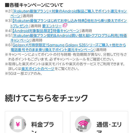
■各種キャンペーンについて
※2
「
「Rakuten最強プラン」＋対象のAndroid製品ご購入でポイント還元キャン
ペーン
」適用時
※3
「
【Rakuten最強プランはじめてお申し込み特典】他社から乗り換えでポイン
トプレゼント
」適用時
要エントリー
※4
「
【Android対象製品限定】特価キャンペーン
」適用時
※5
「
「Rakuten最強プラン契約＆Android買い替え超トクプログラム利用」特価
キャンペーン
」適用時
※6
「
Galaxyメガ得祭限定！Samsung Galaxy S26シリーズご購入＋他社から
電話番号そのまま乗り換えでポイント還元キャンペーン
」適用時
※
キャンペーンによってポイントの付与時期・有効期間が異なり、分割して付与さ
れるポイントもございます。必ずキャンペーンルールをご確認ください。
※
取得した楽天ポイントは楽天モバイルや楽天の各サービスでご利用できます。
詳しくは
楽天ポイントのページ
をご覧ください。
※
5Gは一部エリアのみ。
続けてこちらをチェック
料金プラ
通信・エリ
ン
ア