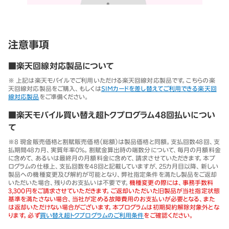
注意事項
■楽天回線対応製品について
※ 上記は楽天モバイルでご利用いただける楽天回線対応製品です。こちらの楽
天回線対応製品をご購入、もしくは
SIMカードを差し替えてご利用できる楽天回
線対応製品
をご準備ください。
■楽天モバイル買い替え超トクプログラム48回払いについ
て
※8 現金販売価格と割賦販売価格（総額）は製品価格と同額。支払回数48回、支
払期間48カ月、実質年率0％。割賦金算出時の端数分について、毎月の月額料金
に含めて、あるいは最終月の月額料金に含めて、請求させていただきます。本プ
ログラムの仕様上、支払回数を48回と記載していますが、25カ月目以降、新しい
製品への機種変更及び解約が可能となり、弊社指定条件を満たし製品をご返却
いただいた場合、残りのお支払いは不要です。
機種変更の際には、事務手数料
3,300円をご請求させていただきます。ご返却いただいた旧製品が当社指定状態
基準を満たさない場合、当社が定める故障費用のお支払いが必要となる、また
は返却いただけない場合がございます。本プログラムは初期契約解除対象外とな
ります。必ず
買い替え超トクプログラムのご利用条件
をご確認ください。