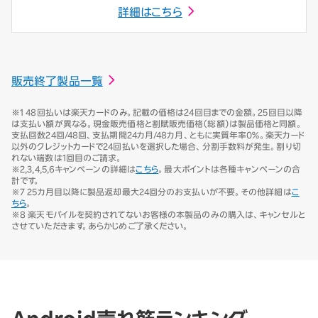
詳細はこちら
販売終了製品一覧
※1 48回払いは楽天カードのみ。記載の価格は24回目までの金額。25回目以降
は支払い額が異なる。現金販売価格と割賦販売価格（総額）は製品価格と同額。
支払回数24回/48回、支払期間24カ月/48カ月、ともに実質年率0％。楽天カード
以外のクレジットカードで24回払いを選択した場合、分割手数料が発生。割り切
れない端数は1回目のご請求。
※2,3,4,5,6キャンペーンの詳細は
こちら
。最大ポイントは各種キャンペーンの合
計です。
※7 25カ月目以降に製品返却最大24回分のお支払いが不要。その他詳細は
こ
ちら
。
※8 楽天モバイルを契約されてないお客様の本製品のみの購入は、キャンセルと
させていただきます。あらかじめご了承ください。