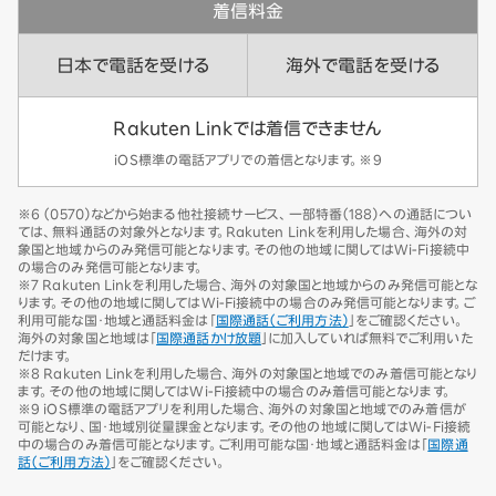
着信料金
日本で電話を受ける
海外で電話を受ける
Rakuten Linkでは着信できません
iOS標準の電話アプリでの着信となります。※9
※6 （0570）などから始まる他社接続サービス、一部特番（188）への通話につい
ては、無料通話の対象外となります。Rakuten Linkを利用した場合、海外の対
象国と地域からのみ発信可能となります。その他の地域に関してはWi-Fi接続中
の場合のみ発信可能となります。
※7 Rakuten Linkを利用した場合、海外の対象国と地域からのみ発信可能とな
ります。その他の地域に関してはWi-Fi接続中の場合のみ発信可能となります。ご
利用可能な国・地域と通話料金は「
国際通話（ご利用方法）
」をご確認ください。
海外の対象国と地域は「
国際通話かけ放題
」に加入していれば無料でご利用いた
だけます。
※8 Rakuten Linkを利用した場合、海外の対象国と地域でのみ着信可能となり
ます。その他の地域に関してはWi-Fi接続中の場合のみ着信可能となります。
※9 iOS標準の電話アプリを利用した場合、海外の対象国と地域でのみ着信が
可能となり、国・地域別従量課金となります。その他の地域に関してはWi-Fi接続
中の場合のみ着信可能となります。ご利用可能な国・地域と通話料金は「
国際通
話（ご利用方法）
」をご確認ください。