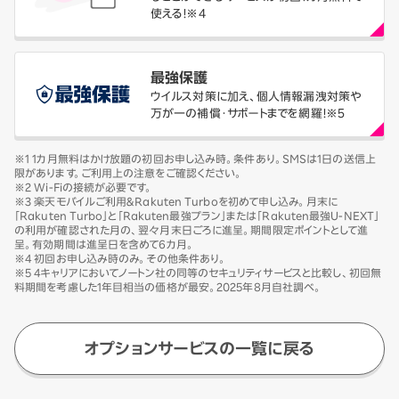
使える！※4
最強保護
ウイルス対策に加え、個人情報漏洩対策や
万が一の補償・サポートまでを網羅！※5
※1 1カ月無料はかけ放題の初回お申し込み時。条件あり。SMSは1日の送信上
限があります。ご利用上の注意をご確認ください。
※2 Wi-Fiの接続が必要です。
※3 楽天モバイルご利用＆Rakuten Turboを初めて申し込み。月末に
「Rakuten Turbo」と「Rakuten最強プラン」または「Rakuten最強U-NEXT」
の利用が確認された月の、翌々月末日ごろに進呈。期間限定ポイントとして進
呈。有効期間は進呈日を含めて6カ月。
※4 初回お申し込み時のみ。その他条件あり。
※5 4キャリアにおいてノートン社の同等のセキュリティサービスと比較し、初回無
料期間を考慮した1年目相当の価格が最安。2025年8月自社調べ。
オプションサービスの一覧に戻る