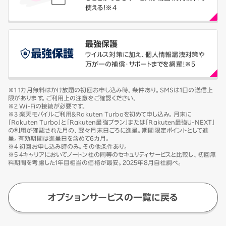
使える！※4
最強保護
ウイルス対策に加え、個人情報漏洩対策や
万が一の補償・サポートまでを網羅！※5
※1 1カ月無料はかけ放題の初回お申し込み時。条件あり。SMSは1日の送信上
限があります。ご利用上の注意をご確認ください。
※2 Wi-Fiの接続が必要です。
※3 楽天モバイルご利用＆Rakuten Turboを初めて申し込み。月末に
「Rakuten Turbo」と「Rakuten最強プラン」または「Rakuten最強U-NEXT」
の利用が確認された月の、翌々月末日ごろに進呈。期間限定ポイントとして進
呈。有効期間は進呈日を含めて6カ月。
※4 初回お申し込み時のみ。その他条件あり。
※5 4キャリアにおいてノートン社の同等のセキュリティサービスと比較し、初回無
料期間を考慮した1年目相当の価格が最安。2025年8月自社調べ。
オプションサービスの一覧に戻る