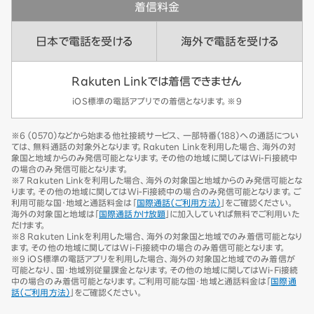
着信料金
日本で電話を受ける
海外で電話を受ける
Rakuten Linkでは着信できません
iOS標準の電話アプリでの着信となります。※9
※6 （0570）などから始まる他社接続サービス、一部特番（188）への通話につい
ては、無料通話の対象外となります。Rakuten Linkを利用した場合、海外の対
象国と地域からのみ発信可能となります。その他の地域に関してはWi-Fi接続中
の場合のみ発信可能となります。
※7 Rakuten Linkを利用した場合、海外の対象国と地域からのみ発信可能とな
ります。その他の地域に関してはWi-Fi接続中の場合のみ発信可能となります。ご
利用可能な国・地域と通話料金は「
国際通話（ご利用方法）
」をご確認ください。
海外の対象国と地域は「
国際通話かけ放題
」に加入していれば無料でご利用いた
だけます。
※8 Rakuten Linkを利用した場合、海外の対象国と地域でのみ着信可能となり
ます。その他の地域に関してはWi-Fi接続中の場合のみ着信可能となります。
※9 iOS標準の電話アプリを利用した場合、海外の対象国と地域でのみ着信が
可能となり、国・地域別従量課金となります。その他の地域に関してはWi-Fi接続
中の場合のみ着信可能となります。ご利用可能な国・地域と通話料金は「
国際通
話（ご利用方法）
」をご確認ください。