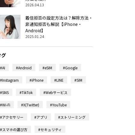
2026.04.13
着信拒否の設定方法は？解除方法・
非通知拒否も解説【iPhone・
Android】
2025.01.24
タグ
#AI
#Android
#eSIM
#Google
#Instagram
#iPhone
#LINE
#SIM
#SNS
#TikTok
#Webサービス
#Wi-Fi
#X(Twitter)
#YouTube
#アクセサリー
#アプリ
#ストリーミング
#スマホの選び方
#セキュリティ