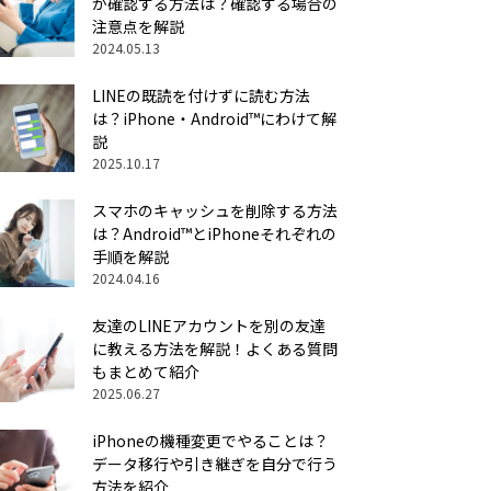
か確認する方法は？確認する場合の
注意点を解説
2024.05.13
LINEの既読を付けずに読む方法
は？iPhone・Android™にわけて解
説
2025.10.17
スマホのキャッシュを削除する方法
は？Android™とiPhoneそれぞれの
手順を解説
2024.04.16
友達のLINEアカウントを別の友達
に教える方法を解説！よくある質問
もまとめて紹介
2025.06.27
iPhoneの機種変更でやることは？
データ移行や引き継ぎを自分で行う
方法を紹介