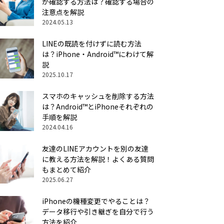
か確認する方法は？確認する場合の
注意点を解説
2024.05.13
LINEの既読を付けずに読む方法
は？iPhone・Android™にわけて解
説
2025.10.17
スマホのキャッシュを削除する方法
は？Android™とiPhoneそれぞれの
手順を解説
2024.04.16
友達のLINEアカウントを別の友達
に教える方法を解説！よくある質問
もまとめて紹介
2025.06.27
iPhoneの機種変更でやることは？
データ移行や引き継ぎを自分で行う
方法を紹介