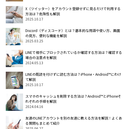
X（ツイッター）をアカウント登録せずに見るだけで利用する
方法は？危険性も解説
2025.10.17
Discord（ディスコード）とは？基本的な用語や使い方、画面
の見方、便利な機能を解説
2025.03.25
LINEで相手にブロックされているか確認する方法は？確認する
場合の注意点を解説
2024.05.13
LINEの既読を付けずに読む方法は？iPhone・Android™にわけ
て解説
2025.10.17
スマホのキャッシュを削除する方法は？Android™とiPhoneそ
れぞれの手順を解説
2024.04.16
友達のLINEアカウントを別の友達に教える方法を解説！よくあ
る質問もまとめて紹介
2025.06.27