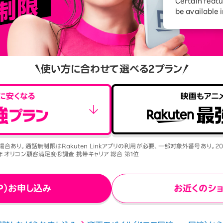
ションサービス
Certain featu
be available 
使い方に合わせて選べる2プラン
合あり。通話無制限はRakuten Linkアプリの利用が必要、一部対象外番号あり。2
5年 オリコン顧客満足度Ⓡ調査 携帯キャリア 総合 第1位
P）お申し込み
お近くのシ