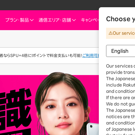
Choose y
プラン・
製品
通信エリア・
店舗
キャンペーン
お知らせ・
Our servic
他
ートフォン
信エリア
ご検討中の方へ
ご来店のお客様へ
インターネット・電気
インターネット・電
お客様
ミュレーション
お申し込みキャンペーン
スマートフォン
SIM
お申し込みガイド
ショップ（店舗）
Rakuten Turbo
Rakuten Tu
楽
ならSPU+4倍に！ポイントで料金支払いも可能！
ご利用可能なポイントを確認
これからお申し込み・製品購入をする方
ダイ／組み合わせプランを
eSIM
料金プラン
Our services 
Rakuten Turbo
なぜ今楽天モバイルなのか
楽天ひかり
Ra
provide trans
デュアルSIM
ご利用特典・キャンペーン
e
The Japanese 
楽天ひかり
楽天モバイルをご利用中の方向けおトク情報
ご利用製品の対応確認
お客様の声
楽天でんき
楽
include Raku
 Watch
料金プラン
and condition
id
スマホ活用術を学ぶ
楽
If there are 
楽天でんき
We do not gua
iルーター
The Japanese 
料金プラン
サリ
notices are t
ten 認定中古
and conditions
おうちのネット
of Japanese l
Turboとひかり、