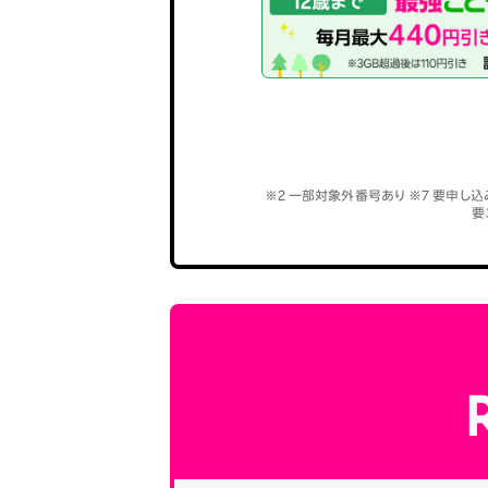
※2 一部対象外番号あり ※7 要申し込
要