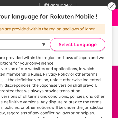
Language
our language for Rakuten Mobile !
サポート
お申し込み
検索
my 楽天モバイル
es are provided within the region and laws of Japan.
気
サポート
スマホとセットでおトク
Select Language
rbo
天モバイル
最強おうちプログラム
ログイン
/
会員登録
スマホ＋Rakuten Turbo
are provided within the region and laws of Japan and we
kuten Turbo
Rakuten Turbo 初めて申し込
lations for your convenience.
みで毎月1,000ポイント還元
version of our websites and applications, in which
天ひかり
スマホ＋楽天ひかり
ten Membership Rules, Privacy Policy or other terms
楽天ひかり初めて申し込みで毎
s, is the definitive version, unless otherwise indicated.
月1,000ポイント還元
天でんき
any discrepancies, the Japanese version shall prevail.
rantee that we always provide translation.
versions of all terms and conditions, policies, and other
he definitive versions. Any dispute related to the terms
, policies, or other notices will be under the jurisdiction
診断
aw, regardless of any conflicting laws or principles.
どっちがいい？