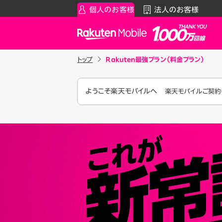
個人のお客様
法人のお客様
Rakuten Mobile
トップ
Rakuten最強プラン（料金プラン）
スマートフォン
お知らせ・その
スマ
通
Rakuten最強プラン
お知らせ
料金シ
ようこそ楽天モバイルへ
楽天モバイルご契約者
データタイプ
スーパーホー
製品
ご利用中の方
Rakuten最強U-NEXT
iPhon
Apple
割引プログラム
Andro
最強家族割
Wi-F
家族でトクしたい方に
アクセ
最強こども割
Raku
12歳までとーってもおトク
最強青春割