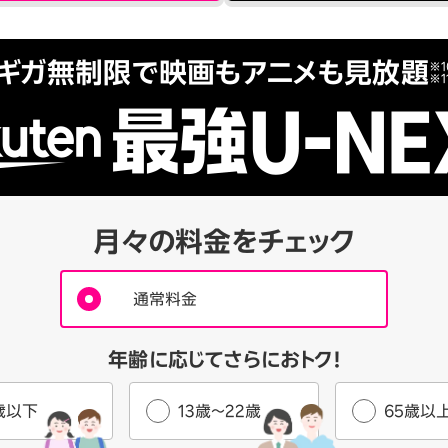
ギガ無制限で映画もアニメも見放題
※1
※1
月々の料金をチェック
通常料金
年齢に応じてさらにおトク！
歳以下
13歳～22歳
65歳以