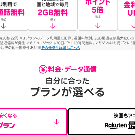
用時30秒22円 ※3 プランのデータ利用量に加算。通話料等別。2GB超過後は最大128kb
別途通信料が発生 ※6 ミュージックは30日ごとに10時間無料。マガジンは1カ月ごとに
り。その他一部条件あり ※
その他条件詳細はこちら
料金・データ通信
自分に合った
プランが選べる