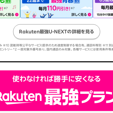
Rakuten最強U-NEXTの詳細を見る
み ※10 混雑時等公平なサービス提供のため速度制御する場合有。通話料等別 ※11 別
エントリー *2 一部対象外番号あり。国内通話のみ対象。各種サービスには使用条件等
使わなければ勝手に安くなる