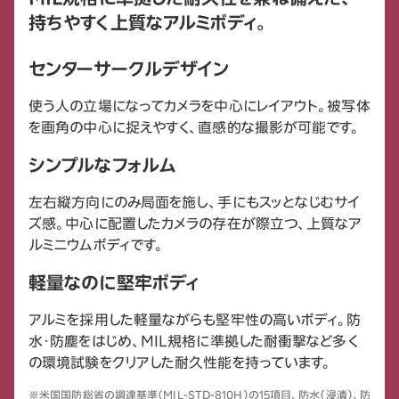
持ちやすく上質なアルミボディ。
センターサークルデザイン
使う人の立場になってカメラを中心にレイアウト。被写体
を画角の中心に捉えやすく、直感的な撮影が可能です。
シンプルなフォルム
左右縦方向にのみ局面を施し、手にもスッとなじむサイ
ズ感。中心に配置したカメラの存在が際立つ、上質なア
ルミニウムボディです。
軽量なのに堅牢ボディ
アルミを採用した軽量ながらも堅牢性の高いボディ。防
水・防塵をはじめ、MIL規格に準拠した耐衝撃など多く
の環境試験をクリアした耐久性能を持っています。
※米国国防総省の調達基準（MIL-STD-810H）の15項目、防水（浸漬）、防