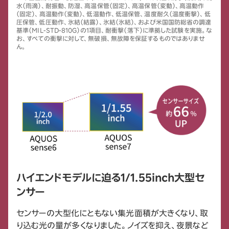
水（雨滴）、耐振動、防湿、高温保管（固定）、高温保管（変動）、高温動作
（固定）、高温動作（変動）、低温動作、低温保管、温度耐久（温度衝撃）、低
圧保管、低圧動作、氷結（結露）、氷結（氷結）、および米国国防総省の調達
基準（MIL-STD-810G）の1項目、耐衝撃（落下）に準拠した試験を実施。な
お、すべての衝撃に対して、無破損、無故障を保証するものではありませ
ん。
ハイエンドモデルに迫る1/1.55inch大型セ
ンサー
センサーの大型化にともない集光面積が大きくなり、取
り込む光の量が多くなりました。ノイズを抑え、夜景など