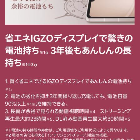
省エネIGZOディスプレイで驚きの
電池持ち
。3年後もあんしんの長
※1
持ち
。
※1※2
1. 賢く省エネできるIGZOディスプレイであんしんの電池持ち
。
※1
2. 電池の劣化を抑え3年間繰り返し充電しても、電池容量
90％以上
を維持できる。
※1※3
3. 長編が余裕で見られる動画視聴時間
ストリーミング
※4
再生最大約23時間
、DL済み動画再生最大約30時間
※5
※5
※1 電池の持ち時間や寿命は、ご利用環境やご利用状況によって異なります。
※2 電池の劣化を抑える「インテリジェントチャージ」機能の搭載。