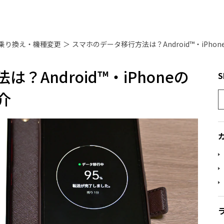
乗り換え・機種変更
＞
スマホのデータ移行方法は？Android™・iPh
Android™・iPhoneの
S
介