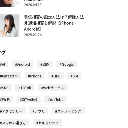
2026.04.13
着信拒否の設定方法は？解除方法・
非通知拒否も解説【iPhone・
Android】
2025.01.24
タグ
#AI
#Android
#eSIM
#Google
#Instagram
#iPhone
#LINE
#SIM
#SNS
#TikTok
#Webサービス
#Wi-Fi
#X(Twitter)
#YouTube
#アクセサリー
#アプリ
#ストリーミング
#スマホの選び方
#セキュリティ