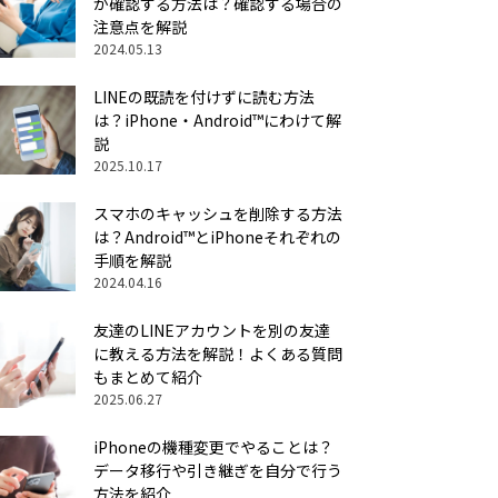
か確認する方法は？確認する場合の
注意点を解説
2024.05.13
LINEの既読を付けずに読む方法
は？iPhone・Android™にわけて解
説
2025.10.17
スマホのキャッシュを削除する方法
は？Android™とiPhoneそれぞれの
手順を解説
2024.04.16
友達のLINEアカウントを別の友達
に教える方法を解説！よくある質問
もまとめて紹介
2025.06.27
iPhoneの機種変更でやることは？
データ移行や引き継ぎを自分で行う
方法を紹介