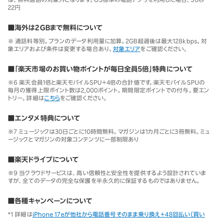
22円
■海外は2GBまで無料について
※ 通話料等別。プランのデータ利用量に加算。2GB超過後は最大128kbps。対
象エリアおよび条件は変更する場合あり。
対象エリア
をご確認ください。
■「楽天市場のお買い物ポイントが毎日全員5倍」特典について
※6 楽天会員1倍と楽天モバイルSPU＋4倍の合計値です。楽天モバイルSPUの
毎月の獲得上限ポイント数は2,000ポイント。期間限定ポイントでの付与。要エン
トリー。詳細は
こちら
をご確認ください。
■エンタメ特典について
※7 ミュージックは30日ごとに10時間無料。マガジンは1カ月ごとに3冊無料。ミュ
ージックとマガジンの対象コンテンツに一部制限あり
■楽天ドライブについて
※9 当クラウドサービスは、高い信頼性と安全性を提供するよう設計されていま
すが、全てのデータの完全な保護を半永久的に保証するものではありません。
■各種キャンペーンについて
*1 詳細は
iPhone 17eが他社から電話番号そのまま乗り換え＋48回払い（買い