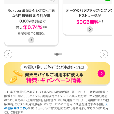
データのバックアップに！
クラウ
Rakuten最強U-NEXTご利用者
円普通預金金利が
年
ドストレージが
なら
+0.10%
で
(税引前)
50GB無料
※9
年0.74%
※8
最大
※税引後年0.589%
※6 楽天会員1倍と楽天モバイルSPU+4倍の合計、要エントリー、毎月の獲得上
限ポイントは2,000ポイント。期間限定ポイント
※7 楽天銀行ボーナス金利商品
のうち、最も高い上乗せ金利。自社調べ ※8 毎月要エントリー、適用にはその他
条件有。2026年8月3日時点
※9 サービスのご利用には別途通信料が発生。
そ
の他条件はこちら
※10 ミュージックは30日ごとに10時間無料。マガジンは1カ月
ごとに3冊無料