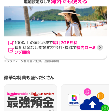
海外でも使える
追加設定なしで
100以上の国と地域で
毎月2GB無料
追加料金なし！
対象航空会社・機体で
機内ローミ
ング開始
※プランデータ利用量に加算。 通話料等別
豪華な特典も盛りだくさん