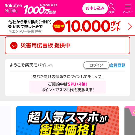
Rakuten Mobile
お申し込み
メニュー
検索
災害用伝言板 提供中
ようこそ楽天モバイルへ
会員登録
ログイン
あなた向けの情報をログインしてチェック！
ご契約中は
SPU+4倍!
ポイントでスマホ代も支払える!