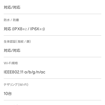
対応/対応
防水 / 防塵
対応 (IPX8
/ IP6X
)
※2
※3
生体認証（指紋 / 顔）
対応/対応
Wi-Fi規格
IEEE802.11 a/b/g/n/ac
テザリング（Wi-Fi）
10台