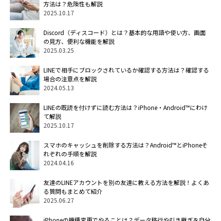
方法は？危険性も解説
2025.10.17
Discord（ディスコード）とは？基本的な用語や使い方、画面
の見方、便利な機能を解説
2025.03.25
LINEで相手にブロックされているか確認する方法は？確認する
場合の注意点を解説
2024.05.13
LINEの既読を付けずに読む方法は？iPhone・Android™にわけ
て解説
2025.10.17
スマホのキャッシュを削除する方法は？Android™とiPhoneそ
れぞれの手順を解説
2024.04.16
友達のLINEアカウントを別の友達に教える方法を解説！よくあ
る質問もまとめて紹介
2025.06.27
iPhoneの機種変更でやることは？データ移行や引き継ぎを自分