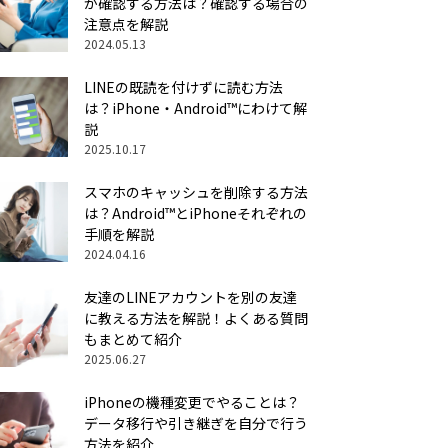
か確認する方法は？確認する場合の
注意点を解説
2024.05.13
LINEの既読を付けずに読む方法
は？iPhone・Android™にわけて解
説
2025.10.17
スマホのキャッシュを削除する方法
は？Android™とiPhoneそれぞれの
手順を解説
2024.04.16
友達のLINEアカウントを別の友達
に教える方法を解説！よくある質問
もまとめて紹介
2025.06.27
iPhoneの機種変更でやることは？
データ移行や引き継ぎを自分で行う
方法を紹介