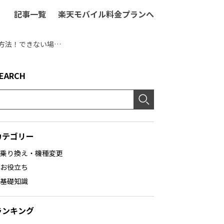
記事一覧
楽天モバイル料金プランへ
Android™スマホの不要なアプリ削除（アンインストール）方法！できない場合の対処法も紹介
EARCH
カテゴリー
乗り換え・機種変更
お役立ち
基礎知識
ランキング