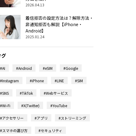
2026.04.13
着信拒否の設定方法は？解除方法・
非通知拒否も解説【iPhone・
Android】
2025.01.24
タグ
#AI
#Android
#eSIM
#Google
#Instagram
#iPhone
#LINE
#SIM
#SNS
#TikTok
#Webサービス
#Wi-Fi
#X(Twitter)
#YouTube
#アクセサリー
#アプリ
#ストリーミング
#スマホの選び方
#セキュリティ