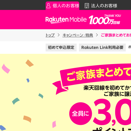
個人のお客様
法人のお客様
Rakuten Mobile
トップ
キャンペーン・特典
ご家族まとめてお乗
スマートフォン
お知らせ・その他
スマ
通
初めて申込限定
Rakuten Link利用必要
Rakuten最強プラン
お知らせ
料金シ
データタイプ
スーパーホーダイ／組み合わ
製品
ご利用中の方
Rakuten最強U-NEXT
iPhon
Apple
割引プログラム
Andro
最強家族割
Wi-F
家族でトクしたい方に
アクセ
最強こども割
Raku
12歳までとーってもおトク
最強青春割