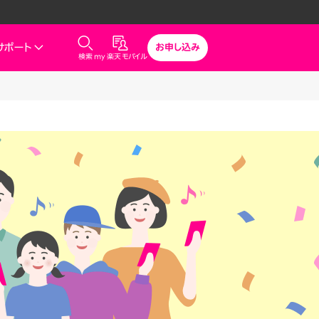
サポート
お申し込み
検索
my 楽天モバイル
気
サポート
スマホとセットでおトク
rbo
モバイル
最強おうちプログラム
スマホ＋Rakuten Turbo
uten Turbo
Rakuten Turbo 初めて申し込
みで毎月1,000ポイント還元
ひかり
スマホ＋楽天ひかり
楽天ひかり初めて申し込みで毎
月1,000ポイント還元
でんき
診断
どっちがいい？