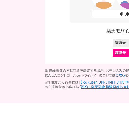
楽天モバイ
譲渡元
譲渡先
※18歳未満の方に回線を譲渡する場合、お申し込みの際に
あんしんコントロールby i-フィルターについては
こちら
を
※1 譲渡元のお客様は「
【Rakuten UN-LIMIT V
※2 譲渡先のお客様は「
初めて楽天回線 複数回線お申し