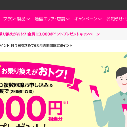
プラン・
製品
通信エリア・
店舗
キャンペーン
お知らせ・
り換えがおトク！全員に3,000ポイントプレゼントキャンペーン
ートフォン
信エリア
ご検討中の方へ
ご来店のお客様へ
インターネット・電気
インターネット・電
お客様
ポイント：付与日を含めて6カ月の期間限定ポイント
ミュレーション
お申し込みキャンペーン
スマートフォン
SIM
お申し込みガイド
ショップ（店舗）
Rakuten Turbo
Rakuten Tu
楽天
これからお申し込み・製品購入をする方
せプランを
eSIM
料金プラン
Rakuten Turbo
なぜ今楽天モバイルなのか
楽天ひかり
Rak
デュアルSIM
ご利用特典・キャンペーン
e
楽天ひかり
楽天モバイルをご利用中の方向けおトク情報
ご利用製品の対応確認
お客様の声
楽天でんき
楽天
 Watch
料金プラン
id
スマホ活用術を学ぶ
楽天
楽天でんき
iルーター
料金プラン
サリ
ten 認定中古
おうちのネット
Turboとひかり、