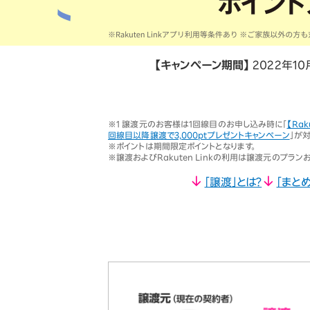
オプ
22歳までずーっとおトク
最強シニアプログラム
65歳以上から
ずーっと安心&おトク
【キャンペーン期間】
2022年10
※1 譲渡元のお客様は1回線目のお申し込み時に「
【Ra
回線目以降譲渡で3,000ptプレゼントキャンペーン
」が
※ポイントは期間限定ポイントとなります。
※譲渡およびRakuten Linkの利用は譲渡元のプラ
「譲渡」とは？
「まと