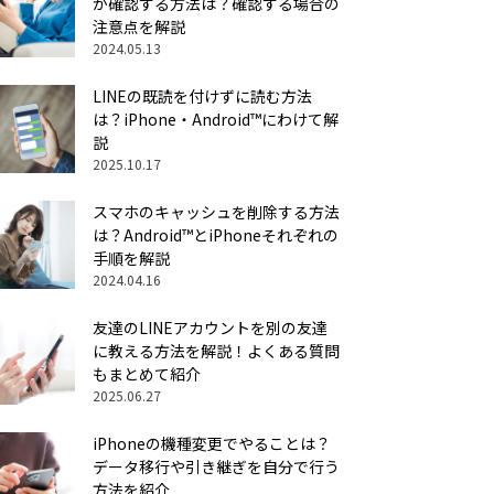
か確認する方法は？確認する場合の
注意点を解説
2024.05.13
LINEの既読を付けずに読む方法
は？iPhone・Android™にわけて解
説
2025.10.17
スマホのキャッシュを削除する方法
は？Android™とiPhoneそれぞれの
手順を解説
2024.04.16
友達のLINEアカウントを別の友達
に教える方法を解説！よくある質問
もまとめて紹介
2025.06.27
iPhoneの機種変更でやることは？
データ移行や引き継ぎを自分で行う
方法を紹介