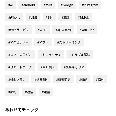
#AI
#Android
#eSIM
#Google
#Instagram
#iPhone
#LINE
#SIM
#SNS
#TikTok
#Webサービス
#Wi-Fi
#X(Twitter)
#YouTube
#アクセサリー
#アプリ
#ストリーミング
#スマホの選び方
#セキュリティ
#トラブル解決
#リモートワーク
#乗り換え
#携帯キャリア
#料金プラン
#格安SIM
#機種変更
#機能
#海外
#節約
#通信
#電話
あわせてチェック