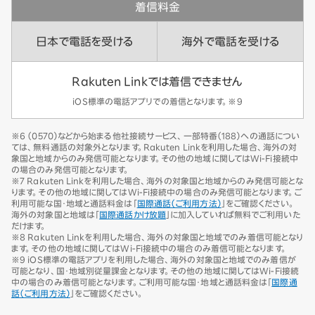
着信料金
日本で電話を受ける
海外で電話を受ける
Rakuten Linkでは着信できません
iOS標準の電話アプリでの着信となります。※9
※6 （0570）などから始まる他社接続サービス、一部特番（188）への通話につい
ては、無料通話の対象外となります。Rakuten Linkを利用した場合、海外の対
象国と地域からのみ発信可能となります。その他の地域に関してはWi-Fi接続中
の場合のみ発信可能となります。
※7 Rakuten Linkを利用した場合、海外の対象国と地域からのみ発信可能とな
ります。その他の地域に関してはWi-Fi接続中の場合のみ発信可能となります。ご
利用可能な国・地域と通話料金は「
国際通話（ご利用方法）
」をご確認ください。
海外の対象国と地域は「
国際通話かけ放題
」に加入していれば無料でご利用いた
だけます。
※8 Rakuten Linkを利用した場合、海外の対象国と地域でのみ着信可能となり
ます。その他の地域に関してはWi-Fi接続中の場合のみ着信可能となります。
※9 iOS標準の電話アプリを利用した場合、海外の対象国と地域でのみ着信が
可能となり、国・地域別従量課金となります。その他の地域に関してはWi-Fi接続
中の場合のみ着信可能となります。ご利用可能な国・地域と通話料金は「
国際通
話（ご利用方法）
」をご確認ください。