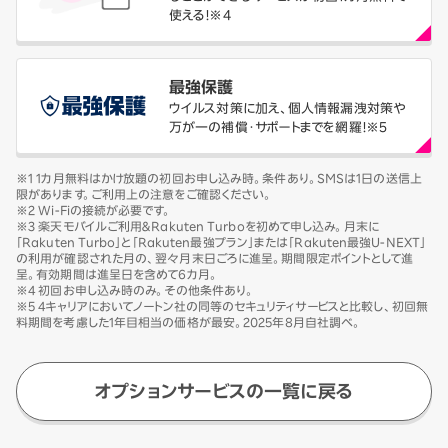
使える！※4
最強保護
ウイルス対策に加え、個人情報漏洩対策や
万が一の補償・サポートまでを網羅！※5
※1 1カ月無料はかけ放題の初回お申し込み時。条件あり。SMSは1日の送信上
限があります。ご利用上の注意をご確認ください。
※2 Wi-Fiの接続が必要です。
※3 楽天モバイルご利用＆Rakuten Turboを初めて申し込み。月末に
「Rakuten Turbo」と「Rakuten最強プラン」または「Rakuten最強U-NEXT」
の利用が確認された月の、翌々月末日ごろに進呈。期間限定ポイントとして進
呈。有効期間は進呈日を含めて6カ月。
※4 初回お申し込み時のみ。その他条件あり。
※5 4キャリアにおいてノートン社の同等のセキュリティサービスと比較し、初回無
料期間を考慮した1年目相当の価格が最安。2025年8月自社調べ。
オプションサービスの一覧に戻る