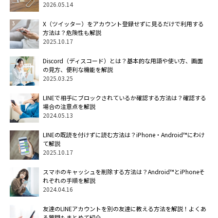
2026.05.14
X（ツイッター）をアカウント登録せずに見るだけで利用する
方法は？危険性も解説
2025.10.17
Discord（ディスコード）とは？基本的な用語や使い方、画面
の見方、便利な機能を解説
2025.03.25
LINEで相手にブロックされているか確認する方法は？確認する
場合の注意点を解説
2024.05.13
LINEの既読を付けずに読む方法は？iPhone・Android™にわけ
て解説
2025.10.17
スマホのキャッシュを削除する方法は？Android™とiPhoneそ
れぞれの手順を解説
2024.04.16
友達のLINEアカウントを別の友達に教える方法を解説！よくあ
る質問もまとめて紹介