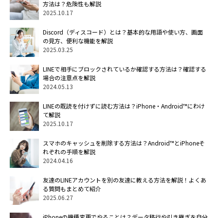
方法は？危険性も解説
2025.10.17
Discord（ディスコード）とは？基本的な用語や使い方、画面
の見方、便利な機能を解説
2025.03.25
LINEで相手にブロックされているか確認する方法は？確認する
場合の注意点を解説
2024.05.13
LINEの既読を付けずに読む方法は？iPhone・Android™にわけ
て解説
2025.10.17
スマホのキャッシュを削除する方法は？Android™とiPhoneそ
れぞれの手順を解説
2024.04.16
友達のLINEアカウントを別の友達に教える方法を解説！よくあ
る質問もまとめて紹介
2025.06.27
iPhoneの機種変更でやることは？データ移行や引き継ぎを自分