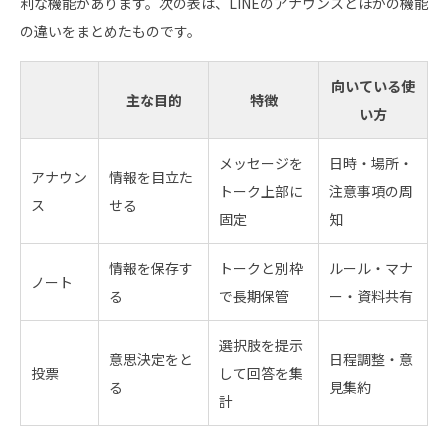
利な機能があります。次の表は、LINEのアナウンスとほかの機能
の違いをまとめたものです。
向いている使
主な目的
特徴
い方
メッセージを
日時・場所・
アナウン
情報を目立た
トーク上部に
注意事項の周
ス
せる
固定
知
情報を保存す
トークと別枠
ルール・マナ
ノート
る
で長期保管
ー・資料共有
選択肢を提示
意思決定をと
日程調整・意
投票
して回答を集
る
見集約
計