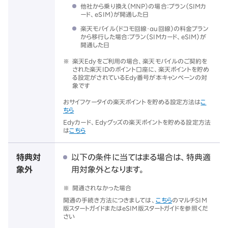
他社から乗り換え（MNP）の場合：プラン（SIMカ
ード、eSIM）が開通した日
楽天モバイル（ドコモ回線・au回線）の料金プラン
から移行した場合：プラン（SIMカード、eSIM）が
開通した日
※
楽天Edyをご利用の場合、楽天モバイルのご契約を
された楽天IDのポイント口座に、楽天ポイントを貯め
る設定がされているEdy番号が本キャンペーンの対
象です
おサイフケータイの楽天ポイントを貯める設定方法は
こ
ちら
Edyカード、Edyグッズの楽天ポイントを貯める設定方法
は
こちら
特典対
以下の条件に当てはまる場合は、特典適
象外
用対象外となります。
※
開通されなかった場合
開通の手続き方法につきましては、
こちら
のマルチSIM
版スタートガイドまたはeSIM版スタートガイドを参照くだ
さい