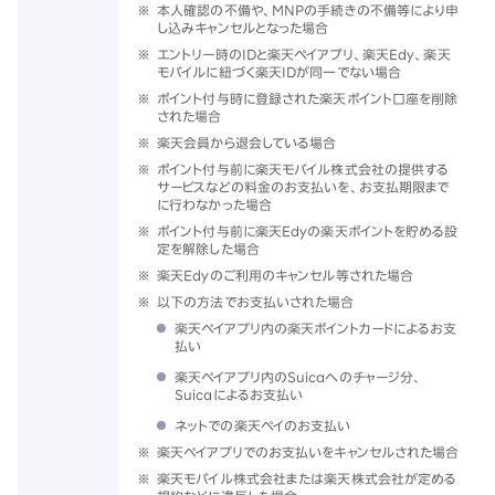
※
本人確認の不備や、MNPの手続きの不備等により申
し込みキャンセルとなった場合
※
エントリー時のIDと楽天ペイアプリ、楽天Edy、楽天
モバイルに紐づく楽天IDが同一でない場合
※
ポイント付与時に登録された楽天ポイント口座を削除
された場合
※
楽天会員から退会している場合
※
ポイント付与前に楽天モバイル株式会社の提供する
サービスなどの料金のお支払いを、お支払期限まで
に行わなかった場合
※
ポイント付与前に楽天Edyの楽天ポイントを貯める設
定を解除した場合
※
楽天Edyのご利用のキャンセル等された場合
※
以下の方法でお支払いされた場合
楽天ペイアプリ内の楽天ポイントカードによるお支
払い
楽天ペイアプリ内のSuicaへのチャージ分、
Suicaによるお支払い
ネットでの楽天ペイのお支払い
※
楽天ペイアプリでのお支払いをキャンセルされた場合
※
楽天モバイル株式会社または楽天株式会社が定める