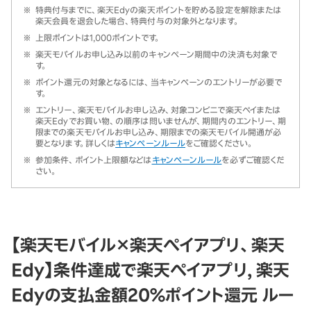
※
特典付与までに、楽天Edyの楽天ポイントを貯める設定を解除または
楽天会員を退会した場合、特典付与の対象外となります。
※
上限ポイントは1,000ポイントです。
※
楽天モバイルお申し込み以前のキャンペーン期間中の決済も対象で
す。
※
ポイント還元の対象となるには、当キャンペーンのエントリーが必要で
す。
※
エントリー、楽天モバイルお申し込み、対象コンビニで楽天ペイまたは
楽天Edyでお買い物、の順序は問いませんが、期間内のエントリー、期
限までの楽天モバイルお申し込み、期限までの楽天モバイル開通が必
要となります。詳しくは
キャンペーンルール
をご確認ください。
※
参加条件、ポイント上限額などは
キャンペーンルール
を必ずご確認くだ
さい。
【楽天モバイル×楽天ペイアプリ、楽天
Edy】条件達成で楽天ペイアプリ, 楽天
Edyの支払金額20％ポイント還元 ルー