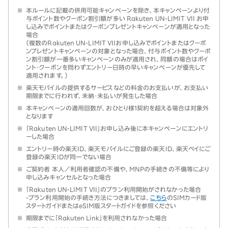
※
本ルールに記載の併用可能キャンペーンを除き、本キャンペーンより付
与ポイント数やクーポン割引額が多い Rakuten UN-LIMIT VII お申
し込みでポイントまたはクーポンプレゼントキャンペーンが適用となった
場合
（複数のRakuten UN-LIMIT VIIお申し込みでポイントまたはクーポ
ンプレゼントキャンペーンの対象となった場合、付与ポイント数やクーポ
ン割引額が一番多いキャンペーンのみが適用され、同額の場合はポイ
ント・クーポンを問わずエントリー日時の早いキャンペーンが優先して
適用されます。）
※
楽天モバイルの提供するサービスなどの料金のお支払いが、お支払い
期限までに行われず、未納・未払いが発生した場合
※
本キャンペーンの適用回数が、おひとり様1契約を超える場合は対象外
となります
※
「Rakuten UN-LIMIT VII」お申し込み後に本キャンペーンにエントリ
ーした場合
※
エントリー時の楽天ID、楽天モバイルにご登録の楽天ID、楽天ペイにご
登録の楽天IDが同一でない場合
※
ご契約者 本人／利用者確認の不備や、MNPの手続きの不備等により
申し込みキャンセルとなった場合
※
「Rakuten UN-LIMIT VII」のプラン利用開始がされなかった場合
-プラン利用開始の手続き方法につきましては、
こちら
のSIMカード版
スタートガイドまたはeSIM版スタートガイドを参照ください
※
期限までに「Rakuten Link」を利用されなかった場合