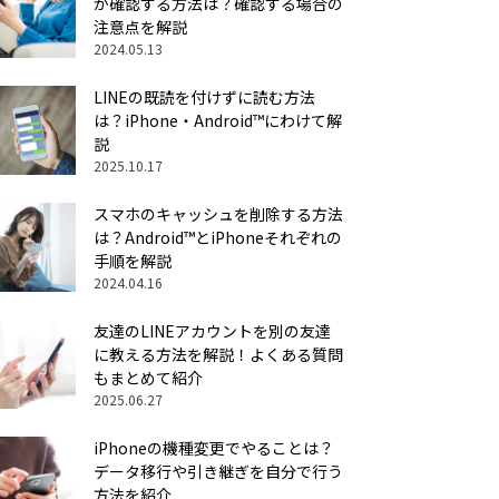
か確認する方法は？確認する場合の
注意点を解説
2024.05.13
LINEの既読を付けずに読む方法
は？iPhone・Android™にわけて解
説
2025.10.17
スマホのキャッシュを削除する方法
は？Android™とiPhoneそれぞれの
手順を解説
2024.04.16
友達のLINEアカウントを別の友達
に教える方法を解説！よくある質問
もまとめて紹介
2025.06.27
iPhoneの機種変更でやることは？
データ移行や引き継ぎを自分で行う
方法を紹介