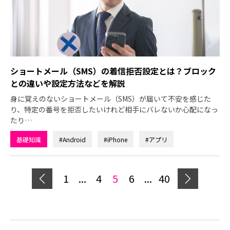
ショートメール（SMS）の着信拒否設定とは？ブロック
との違いや設定方法などを解説
身に覚えのないショートメール（SMS）が届いて不安を感じた
り、特定の番号を拒否したいけれど相手にバレないか心配になっ
たり…
基礎知識
#Android
#iPhone
#アプリ
1
...
4
5
6
...
40