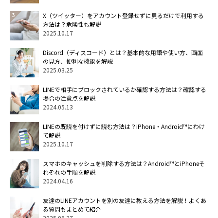
X（ツイッター）をアカウント登録せずに見るだけで利用する
方法は？危険性も解説
2025.10.17
Discord（ディスコード）とは？基本的な用語や使い方、画面
の見方、便利な機能を解説
2025.03.25
LINEで相手にブロックされているか確認する方法は？確認する
場合の注意点を解説
2024.05.13
LINEの既読を付けずに読む方法は？iPhone・Android™にわけ
て解説
2025.10.17
スマホのキャッシュを削除する方法は？Android™とiPhoneそ
れぞれの手順を解説
2024.04.16
友達のLINEアカウントを別の友達に教える方法を解説！よくあ
る質問もまとめて紹介
2025.06.27